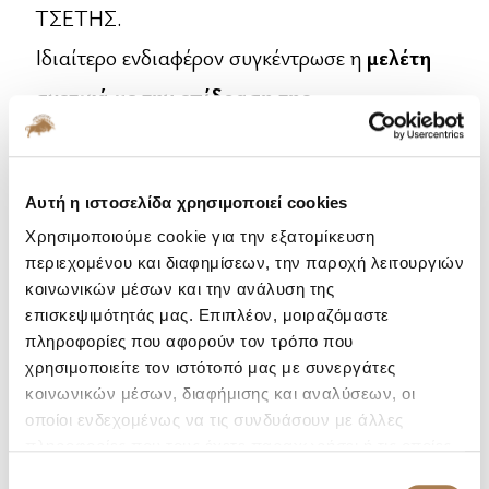
ΤΣΕΤΗΣ.
Ιδιαίτερο ενδιαφέρον συγκέντρωσε η
μελέτη
σχετικά με την επίδραση της
υδροξυτυροσόλης, πολυφαινόλης του
ελαιολάδου με ισχυρή αντιοξειδωτική
Αυτή η ιστοσελίδα χρησιμοποιεί cookies
δράση, σε ασθενείς με στεφανιαία νόσο
.
Χρησιμοποιούμε cookie για την εξατομίκευση
Τα αποτελέσματα της μελέτης, τα οποία
περιεχομένου και διαφημίσεων, την παροχή λειτουργιών
έδειξαν βελτίωση σημαντικών παραμέτρων
κοινωνικών μέσων και την ανάλυση της
επισκεψιμότητάς μας. Επιπλέον, μοιραζόμαστε
που αφορούν την καρδιακή υγεία, έχουν
πληροφορίες που αφορούν τον τρόπο που
αξιοποιηθεί στην ανάπτυξη του
χρησιμοποιείτε τον ιστότοπό μας με συνεργάτες
κοινωνικών μέσων, διαφήμισης και αναλύσεων, οι
συμπληρώματος διατροφής
Olivomed
της
οποίοι ενδεχομένως να τις συνδυάσουν με άλλες
InterMed
, το οποίο,
πέρα από τα οφέλη του
πληροφορίες που τους έχετε παραχωρήσει ή τις οποίες
έχουν συλλέξει σε σχέση με την από μέρους σας χρήση
Επιλογή