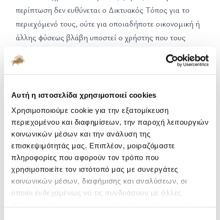
περίπτωση δεν ευθύνεται ο Δικτυακός Τόπος για το
περιεχόμενό τους, ούτε για οποιαδήποτε οικονομική ή
άλλης φύσεως βλάβη υποστεί ο χρήστης που τους
ακολουθεί. Σύνδεση με αυτόν τον Δικτυακό Τόπο
επιτρέπεται μόνο στην Αρχική Σελίδα (homepage).
Σύνδεση σε άλλη σελίδα επιτρέπεται μόνο με
προηγούμενη έγγραφη άδεια από την ΑΜΚΕ. Ομοίως, η
Αυτή η ιστοσελίδα χρησιμοποιεί cookies
χρήση χωρίων ή ενός ή περισσοτέρων αποσπασμάτων
Χρησιμοποιούμε cookie για την εξατομίκευση
από αυτόν τον Δικτυακό Τόπο χωρίς την προηγούμενη
περιεχομένου και διαφημίσεων, την παροχή λειτουργιών
έγγραφη άδεια από την ΑΜΚΕ απαγορεύεται.
κοινωνικών μέσων και την ανάλυση της
επισκεψιμότητάς μας. Επιπλέον, μοιραζόμαστε
7. ΚΑΤΑΓΓΕΛΙΕΣ- ΑΠΑΓΟΡΕΥΣΕΙΣ
πληροφορίες που αφορούν τον τρόπο που
Ο Δικτυακός Τόπος διατηρεί ειδική φόρμα
χρησιμοποιείτε τον ιστότοπό μας με συνεργάτες
καταγγελιών, ώστε κάθε χρήστης να μπορεί να
κοινωνικών μέσων, διαφήμισης και αναλύσεων, οι
καταγγέλλει αθέμιτη χρήση των υπηρεσιών του και να
οποίοι ενδεχομένως να τις συνδυάσουν με άλλες
προλαμβάνονται οι ζημίες ή βλάβες που είναι δυνατόν
πληροφορίες που τους έχετε παραχωρήσει ή τις οποίες
να προκληθούν από αυτήν. Σε περίπτωση που η ΑΜΚΕ
έχουν συλλέξει σε σχέση με την από μέρους σας χρήση
Επιλογή